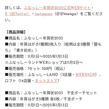
詳しくは、
ふなっしー年賀状2025公式WEBサイト
・
X（旧Twitter）
・
Instagram
（＠274nenga）をご覧くださ
い。
【
商品詳細
】
■商品名：ふなっしー年賀状2025
■内容：年賀はがき1種類2枚入り（絵柄は全2種類「鏡も
ち」「書き初め」）
■販売期間：11月1日～2025年1月13日
※ふなっしーランドWEBショップは11月2日～
■販売価格：1セット 528円（税込）
■販売場所：ふなっしーLAND（3店舗・
WEBSHOP
）、
ロフト（14店舗・
ネットストア
）
■商品名：ふなっしー年賀状2025 干支ポーチセット
■内容：年賀はがき2種類 各2枚／干支ポーチ
■販売期間：11月1日～2025年1月13日