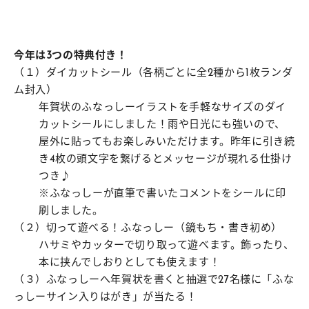
今年は
3
つの特典付き！
（１）ダイカットシール（各柄ごとに全2種から1枚ランダ
ム封入）
年賀状のふなっしーイラストを手軽なサイズのダイ
カットシールにしました！雨や日光にも強いので、
屋外に貼ってもお楽しみいただけます。昨年に引き続
き4枚の頭文字を繋げるとメッセージが現れる仕掛け
つき♪
※ふなっしーが直筆で書いたコメントをシールに印
刷しました。
（２）切って遊べる！ふなっしー（鏡もち・書き初め）
ハサミやカッターで切り取って遊べます。​飾ったり、
本に挟んでしおりとしても使えます！
（３）ふなっしーへ年賀状を書くと抽選で27名様に「ふな
っしーサイン入りはがき」が当たる！