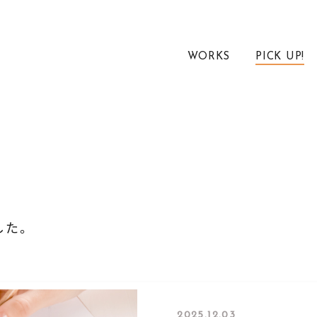
WORKS
PICK UP!
した。
2025.12.03